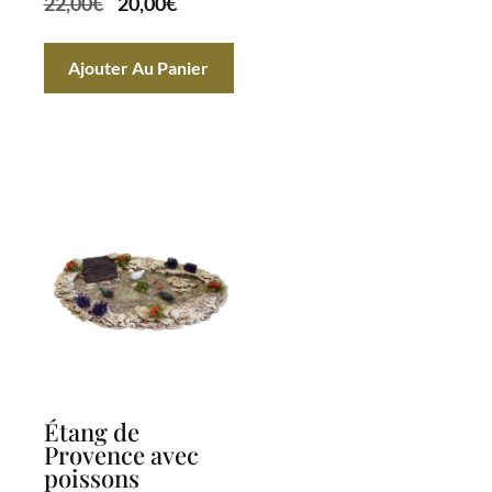
22,00
€
20,00
€
prix
prix
initial
actuel
Ajouter Au Panier
était :
est :
22,00€.
20,00€.
Étang de
Provence avec
poissons