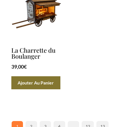
La Charrette du
Boulanger
39,00
€
Ajouter Au Panier
1
2
3
4
…
12
13