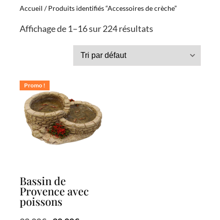
Accueil
/ Produits identifiés “Accessoires de crèche”
Affichage de 1–16 sur 224 résultats
Promo !
Bassin de
Provence avec
poissons
Le
Le