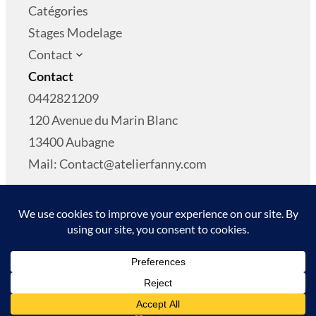
Catégories
Stages Modelage
Contact
Contact
0442821209
120 Avenue du Marin Blanc
13400 Aubagne
Mail: Contact@atelierfanny.com
Copyright © 2024
L’Atelier de Fanny
Conditions Générales De Vente
S