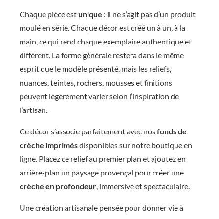
s
Chaque pièce est
unique
: il ne s’agit pas d’un produit
p
moulé en série. Chaque décor est créé un à un, à la
i
main, ce qui rend chaque exemplaire authentique et
r
différent. La forme générale restera dans le même
a
esprit que le modèle présenté, mais les reliefs,
t
nuances, teintes, rochers, mousses et finitions
peuvent légèrement varier selon l’inspiration de
i
l’artisan.
o
n
Ce décor s’associe parfaitement avec nos
fonds de
G
crèche imprimés
disponibles sur notre boutique en
a
ligne. Placez ce relief au premier plan et ajoutez en
arrière-plan un paysage provençal pour créer une
r
crèche en profondeur
, immersive et spectaculaire.
l
a
Une création artisanale pensée pour donner vie à
b