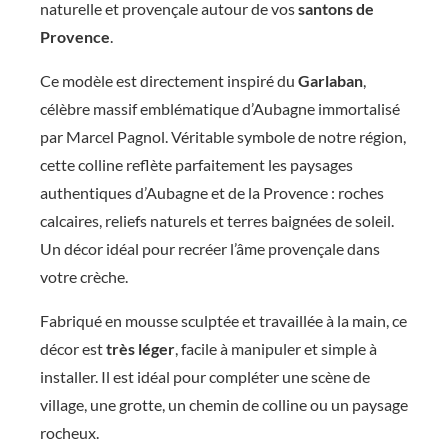
naturelle et provençale autour de vos
santons de
e
Provence
.
f
Ce modèle est directement inspiré du
Garlaban
,
a
célèbre massif emblématique d’Aubagne immortalisé
r
par Marcel Pagnol. Véritable symbole de notre région,
t
cette colline reflète parfaitement les paysages
i
authentiques d’Aubagne et de la Provence : roches
s
calcaires, reliefs naturels et terres baignées de soleil.
a
Un décor idéal pour recréer l’âme provençale dans
n
votre crèche.
a
Fabriqué en mousse sculptée et travaillée à la main, ce
l
décor est
très léger
, facile à manipuler et simple à
–
installer. Il est idéal pour compléter une scène de
I
village, une grotte, un chemin de colline ou un paysage
n
rocheux.