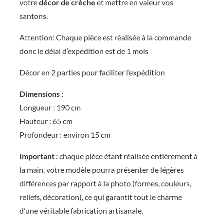
votre
décor de crèche
et mettre en valeur vos
a
santons.
n
Attention: Chaque pièce est réalisée à la commande
1
donc le délai d’expédition est de 1 mois
9
Décor en 2 parties pour faciliter l’expédition
0
c
Dimensions :
m
Longueur : 190 cm
Hauteur : 65 cm
Profondeur : environ 15 cm
Important :
chaque pièce étant réalisée entièrement à
la main, votre modèle pourra présenter de légères
différences par rapport à la photo (formes, couleurs,
reliefs, décoration), ce qui garantit tout le charme
d’une véritable fabrication artisanale.