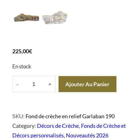
225,00
€
En stock
Ajouter Au Panier
-
+
q
u
a
SKU:
Fond de crèche en relief Garlaban 190
n
Category:
Décors de Crèche
, 
Fonds de Crèche et
t
Décors personnalisés
, 
Nouveautés 2026
i