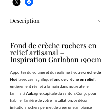
h
e
r
+
Description
o
c
h
Fond de crèche rochers en
e
relief artisanal –
r
Inspiration Garlaban 190cm
s
e
Apportez du volume et du réalisme à votre
crèche de
Noël
avec ce magnifique
fond de crèche en relief
,
n
entièrement réalisé à la main dans notre atelier
r
familial à
Aubagne
, capitale du santon. Conçu pour
e
habiller l’arrière de votre installation, ce décor
l
imitation rochers permet de créer une ambiance
i