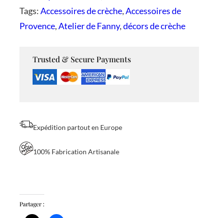
Tags:
Accessoires de crèche
, 
Accessoires de
t
Provence
, 
Atelier de Fanny
, 
décors de crèche
é
d
e
Trusted & Secure Payments
F
o
n
d
Expédition partout en Europe
d
e
100% Fabrication Artisanale
c
r
è
Partager :
c