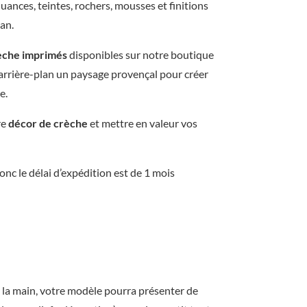
uances, teintes, rochers, mousses et finitions
s
san.
a
èche imprimés
disponibles sur notre boutique
n
n arrière-plan un paysage provençal pour créer
a
e.
l
re
décor de crèche
et mettre en valeur vos
–
I
nc le délai d’expédition est de 1 mois
n
s
p
i
r
 la main, votre modèle pourra présenter de