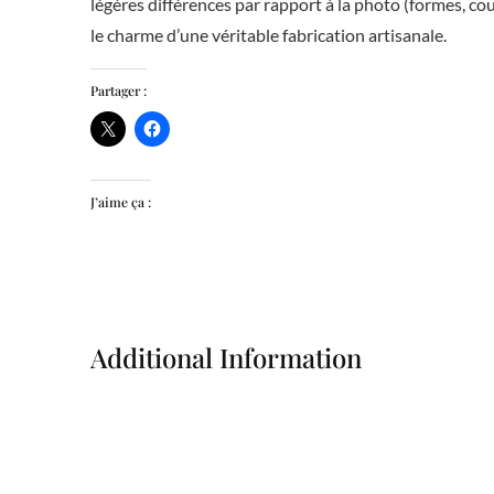
légères différences par rapport à la photo (formes, coul
le charme d’une véritable fabrication artisanale.
Partager :
J’aime ça :
Additional Information