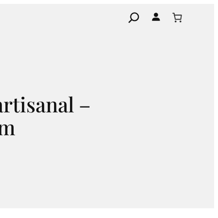
Search
rtisanal –
cm