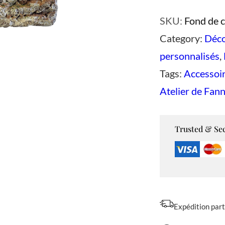
a
SKU:
Fond de c
n
Category:
Déco
t
personnalisés
, 
i
Tags:
Accessoir
t
Atelier de Fan
é
d
e
Trusted & Se
F
o
n
d
Expédition par
d