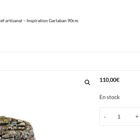
ief artisanal – Inspiration Garlaban 90cm
110,00
€
En stock
-
+
q
u