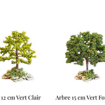
9
0
c
m
 12 cm Vert Clair
Arbre 15 cm Vert F