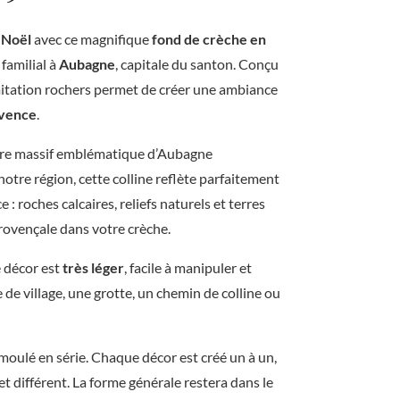
s
 Noël
avec ce magnifique
fond de crèche en
e
 familial à
Aubagne
, capitale du santon. Conçu
n
 imitation rochers permet de créer une ambiance
r
ovence
.
e
èbre massif emblématique d’Aubagne
l
otre région, cette colline reflète parfaitement
 roches calcaires, reliefs naturels et terres
i
provençale dans votre crèche.
e
e décor est
très léger
, facile à manipuler et
f
e de village, une grotte, un chemin de colline ou
a
r
t moulé en série. Chaque décor est créé un à un,
t
t différent. La forme générale restera dans le
i