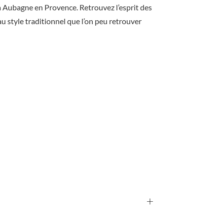
à Aubagne en Provence. Retrouvez l’esprit des
c
u style traditionnel que l’on peu retrouver
o
r
d
e
C
r
è
c
h
e
+