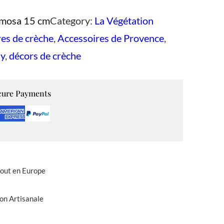
mosa 15 cm
Category:
La Végétation
es de crèche
, 
Accessoires de Provence
, 
ny
, 
décors de crèche
cure Payments
tout en Europe
on Artisanale