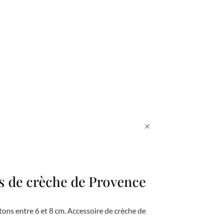
M
i
m
o
s
a
1
+
5
c
m
s de crèche de Provence
–
D
ons entre 6 et 8 cm. Accessoire de crèche de
é