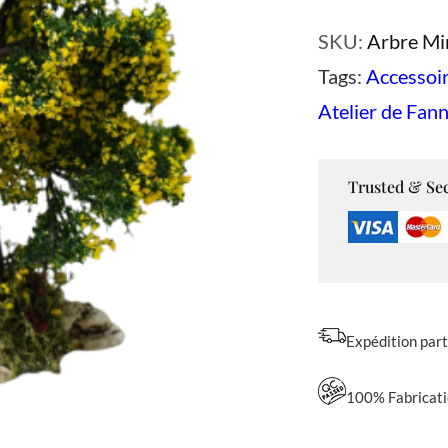
a
SKU:
Arbre Mi
n
Tags:
Accessoir
t
Atelier de Fan
i
t
é
Trusted & Se
d
e
A
r
Expédition par
b
r
100% Fabricati
e