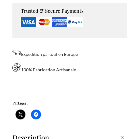
a
Trusted & Secure Payments
n
c
d
e
Expédition partout en Europe
s
A
100% Fabrication Artisanale
m
o
u
Partager :
r
e
u
x
+
Description