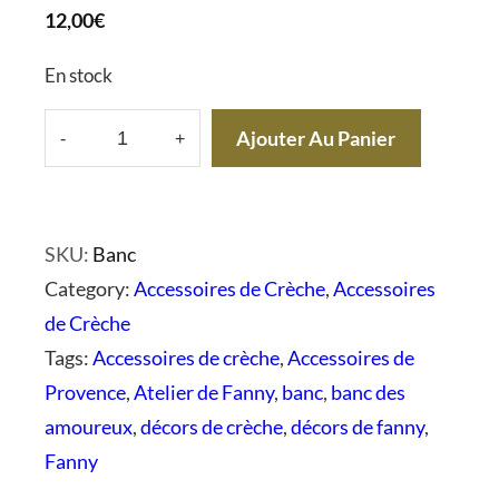
12,00
€
En stock
Ajouter Au Panier
-
+
q
u
a
SKU:
Banc
n
Category:
Accessoires de Crèche
, 
Accessoires
t
de Crèche
i
Tags:
Accessoires de crèche
, 
Accessoires de
t
Provence
, 
Atelier de Fanny
, 
banc
, 
banc des
é
amoureux
, 
décors de crèche
, 
décors de fanny
, 
d
Fanny
e
B