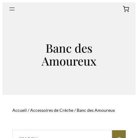
Aller
Sear
au
contenu
Banc des
Amoureux
Accueil
/
Accessoires de Crèche
/ Banc des Amoureux
Search