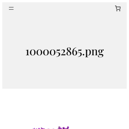
Aller
Sear
au
contenu
1000052865.png