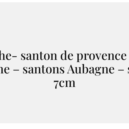
he- santon de provence
he – santons Aubagne – 
7cm