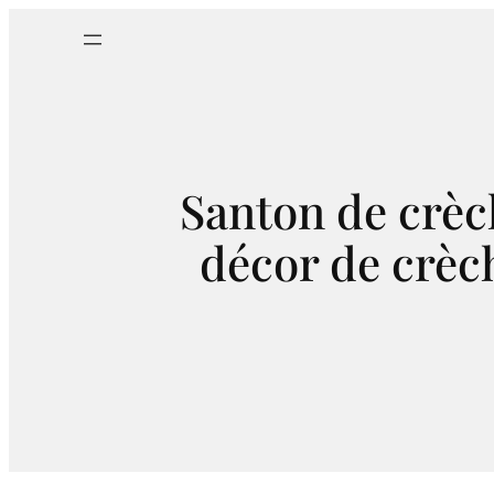
Aller
au
contenu
Santon de crèc
décor de crèc