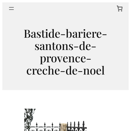
Aller
Sear
au
contenu
Bastide-bariere-
santons-de-
provence-
creche-de-noel