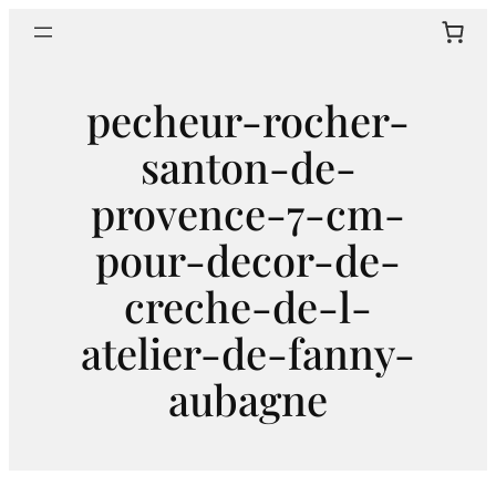
Aller
Sear
au
contenu
pecheur-rocher-
santon-de-
provence-7-cm-
pour-decor-de-
creche-de-l-
atelier-de-fanny-
aubagne