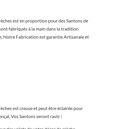
r
a
èches est en proportion pour des Santons de
n
ont fabriqués à la main dans la tradition
ç
 Notre Fabrication est garantie Artisanale et
o
u
n
n
e
t
t
ches est creuse et peut être éclairée pour
e
ençal, Vos Santons seront ravis !
leur des volets de votre décor de crèche,