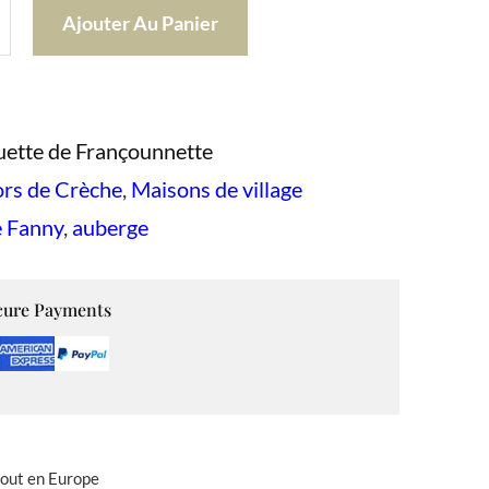
Ajouter Au Panier
uette de Françounnette
rs de Crèche
, 
Maisons de village
e Fanny
, 
auberge
cure Payments
tout en Europe