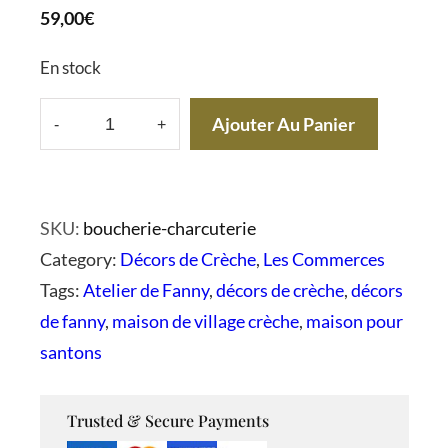
59,00
€
En stock
Ajouter Au Panier
-
+
q
u
a
SKU:
boucherie-charcuterie
n
Category:
Décors de Crèche
, 
Les Commerces
t
Tags:
Atelier de Fanny
, 
décors de crèche
, 
décors
i
de fanny
, 
maison de village crèche
, 
maison pour
t
santons
é
d
e
Trusted & Secure Payments
B