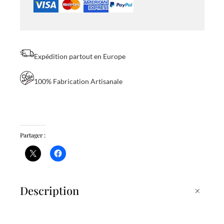
o
u
c
Expédition partout en Europe
h
e
100% Fabrication Artisanale
r
i
e
Partager :
d
u
G
a
+
Description
r
l