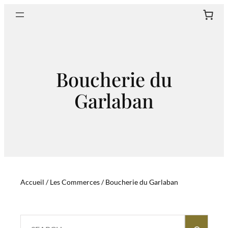
Aller
Sear
au
contenu
Boucherie du
Garlaban
Accueil
/
Les Commerces
/ Boucherie du Garlaban
Search